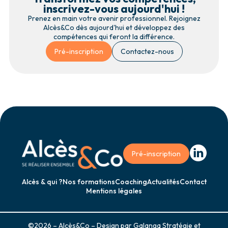
inscrivez-vous aujourd'hui !
Prenez en main votre avenir professionnel. Rejoignez
Alcès&Co dès aujourd'hui et développez des
compétences qui feront la différence.
Pré-inscription
Contactez-nous
Retour à la page d'accueil
Visiter la p
Pré-inscription
Alcès & qui ?
Nos formations
Coaching
Actualités
Contact
Mentions légales
©2026 – Alcès&Co – Design par
Galanga Stratégie et