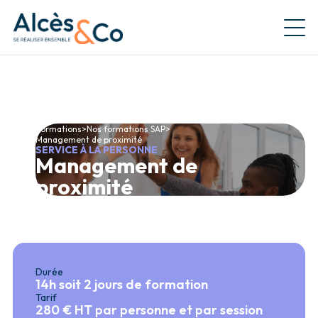
Retour à la page d'accueil
Formations
>
Nos formations SAP
>
Management de proximité
SERVICE À LA PERSONNE
Management de
proximité
Durée
14h soit 2 jours de formation
Tarif
280 € HT par personne et par session